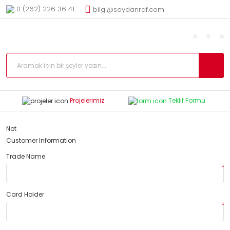
0 (262) 226 36 41
bilgi@soydanraf.com
Projelerimiz
Teklif Formu
Not
Customer Information
Trade Name
*
Card Holder
*