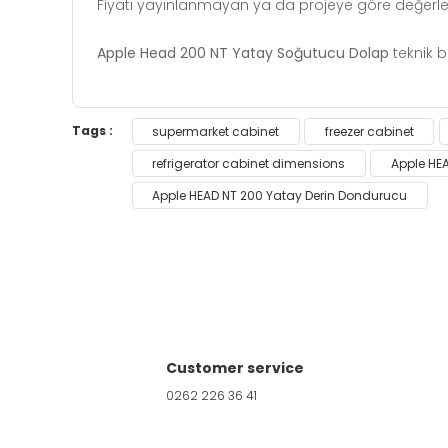
Fiyatı yayınlanmayan ya da projeye göre değerlendiri
Apple Head 200 NT Yatay Soğutucu Dolap
teknik b
You can use the suggestion form to submit feedb
Tags :
supermarket cabinet
freezer cabinet
Thank you for your feedback and suggestions.
refrigerator cabinet dimensions
Apple HEA
Apple HEAD NT 200 Yatay Derin Dondurucu
Product image is poor quality, corrupted, 
Missing information in the product descri
Errors in product information.
Product is more expensive than on other s
Customer service
0262 226 36 41
There should be other alternatives to this