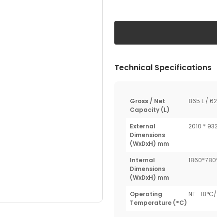
Technical Specifications
Gross / Net
865 L / 62
Capacity (L)
External
2010 * 9
Dimensions
(WxDxH) mm
Internal
1860*78
Dimensions
(WxDxH) mm
Operating
NT -18°C/
Temperature (°C)