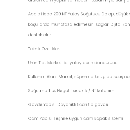
artıran cam yapısı ve modern tasarımıyla satış a
Apple Head 200 NT Yatay Soğutucu Dolap, düşük sıc
koşullarda muhafaza edilmesini sağlar. Dijital kon
destek olur.
Teknik Özellikler:
Ürün Tipi: Market tipi yatay derin dondurucu
Kullanım Alanı: Market, süpermarket, gıda satış no
Soğutma Tipi: Negatif sıcaklık / NT kullanım
Gövde Yapısı: Dayanıklı ticari tip gövde
Cam Yapısı: Teşhire uygun cam kapak sistemi