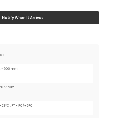
Notify When It Arrives
0 L
32 * 900 mm
0*677 mm
-23°C ; PT -1°C/+5°C