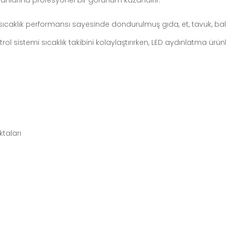
lanlarına profesyonel bir görünüm kazandırır.
aklık performansı sayesinde dondurulmuş gıda, et, tavuk, balık,
trol sistemi sıcaklık takibini kolaylaştırırken, LED aydınlatma ür
ktaları