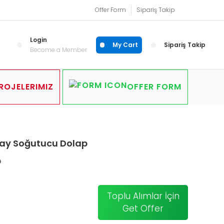
Offer Form
Sipariş Takip
Login
My Cart
Sipariş Takip
Become a Member
ROJELERIMIZ
OFFER FORM
tay Soğutucu Dolap
D
Toplu Alımlar İçin
Get Offer