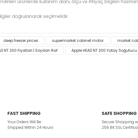
len ürünlerde kullanım alanı, ölçü ve ihtiyaç bilgileri hazırlanara
ilgiler doğrulanarak seçilmelidir.
ack on the product's price, image, description, or any other
deep freezer prices
supermarket cabinet motor
market cab
Be the first to comment on this product!
D NT 200 Fiyatları | Soydan Raf
Apple HEAD NT 200 Yatay Soğutucu
or not viewable.
Write a Comment
ption.
ites.
FAST SHIPPING
SAFE SHOPPING
Your Orders Will Be
Secure Shopping w
 product.
Shipped Within 24 Hours
256 Bit SSL Certifica