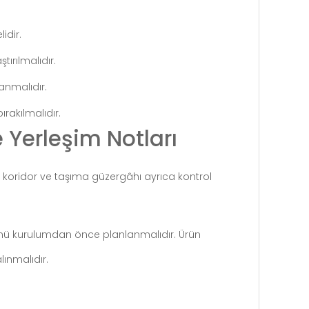
idir.
tırılmalıdır.
anmalıdır.
ırakılmalıdır.
Yerleşim Notları
pı, koridor ve taşıma güzergâhı ayrıca kontrol
 yönü kurulumdan önce planlanmalıdır. Ürün
lınmalıdır.