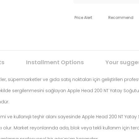
Price Alert
Recommend
ts
Installment Options
Your sugge
, süpermarketler ve gıda satış noktaları için geliştirilen profe
i şekilde sergilenmesini sağlayan Apple Head 200 NT Yatay Soğu
mdür.
temi ve kullanışlı teşhir alanı sayesinde Apple Head 200 NT Yata
ur. Market reyonlarında ada, blok veya tekli kullanım için ter