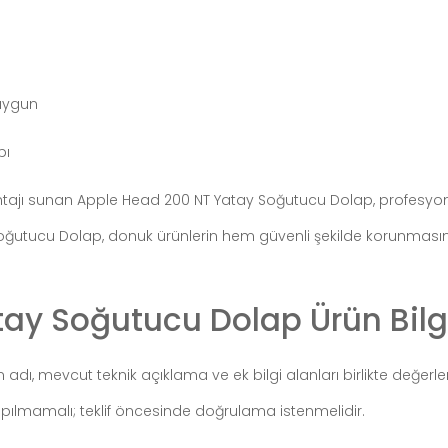
 uygun
bı
antajı sunan Apple Head 200 NT Yatay Soğutucu Dolap, profesyon
Soğutucu Dolap, donuk ürünlerin hem güvenli şekilde korunması
ay Soğutucu Dolap Ürün Bilgi
n adı, mevcut teknik açıklama ve ek bilgi alanları birlikte değerlen
pılmamalı; teklif öncesinde doğrulama istenmelidir.