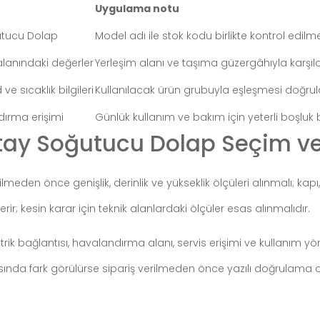
Uygulama notu
utucu Dolap
Model adı ile stok kodu birlikte kontrol edilmel
alanındaki değerler
Yerleşim alanı ve taşıma güzergâhıyla karşılaş
e sıcaklık bilgileri
Kullanılacak ürün grubuyla eşleşmesi doğrul
dırma erişimi
Günlük kullanım ve bakım için yeterli boşluk b
ay Soğutucu Dolap Seçim ve 
rilmeden önce genişlik, derinlik ve yükseklik ölçüleri alınmalı; ka
erir; kesin karar için teknik alanlardaki ölçüler esas alınmalıdır.
ktrik bağlantısı, havalandırma alanı, servis erişimi ve kullanım
rasında fark görülürse sipariş verilmeden önce yazılı doğrulama a