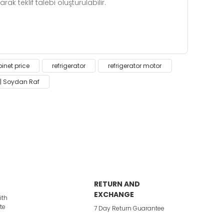
k teklif talebi oluşturulabilir.
 insufficient areas.
inet price
refrigerator
refrigerator motor
 | Soydan Raf
RETURN AND
EXCHANGE
ith
te
7 Day Return Guarantee