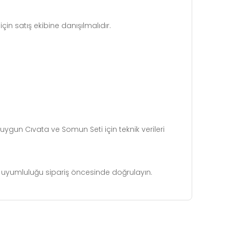
n satış ekibine danışılmalıdır.
ygun Cıvata ve Somun Seti için teknik verileri
e uyumluluğu sipariş öncesinde doğrulayın.
 insufficient areas.