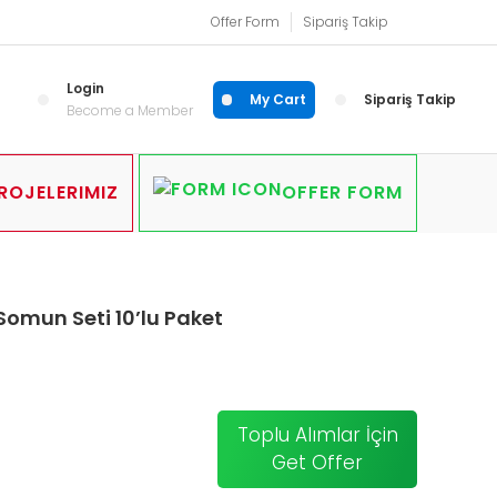
Offer Form
Sipariş Takip
Login
My Cart
Sipariş Takip
Become a Member
ROJELERIMIZ
OFFER FORM
Somun Seti 10’lu Paket
Toplu Alımlar İçin
Get Offer