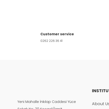
Product image is poor quality, corrupted, 
Missing information in the product descri
Customer service
Errors in product information.
0262 226 36 41
Product is more expensive than on other s
There should be other alternatives to this
INSTIT
Yeni Mahalle İnkılap Caddesi Yüce
About U