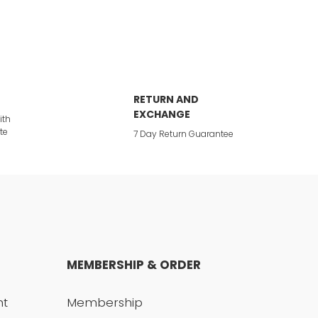
RETURN AND
EXCHANGE
ith
te
7 Day Return Guarantee
MEMBERSHIP & ORDER
nt
Membership