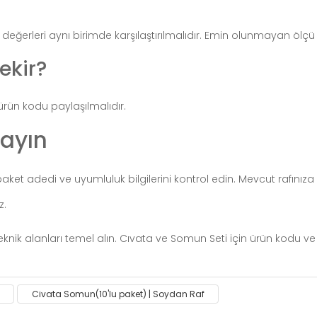
rleri aynı birimde karşılaştırılmalıdır. Emin olunmayan ölçü içi
rekir?
ürün kodu paylaşılmalıdır.
layın
t adedi ve uyumluluk bilgilerini kontrol edin. Mevcut rafınıza u
z.
knik alanları temel alın. Cıvata ve Somun Seti için ürün kodu v
ack on the product's price, image, description, or any other
Civata Somun(10'lu paket) | Soydan Raf
Be the first to comment on this product!