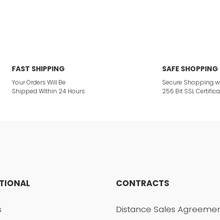
or not viewable.
Write a Comment
ption.
FAST SHIPPING
SAFE SHOPPING
Your Orders Will Be
Secure Shopping w
Shipped Within 24 Hours
256 Bit SSL Certifica
ites.
 product.
UTIONAL
CONTRACTS
Send
s
Distance Sales Agreeme