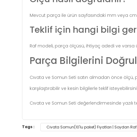
Mevcut parça ile ürün sayfasındaki mm veya cm değe
Teklif için hangi bilgi ge
Raf modeli, parça ölçüsü, ihtiyaç adedi ve varsa 
Parça Bilgilerini Doğru
Cıvata ve Somun Seti satın almadan önce ölçü, pake
karşılaştırabilir ve kesin bilgilerle teklif isteyebilirsini
Cıvata ve Somun Seti değerlendirmesinde yazılı te
You can use the suggestion form to submit feedb
Tags :
Civata Somun(10'lu paket) Fiyatları | Soydan Raf
Thank you for your feedback and suggestions.