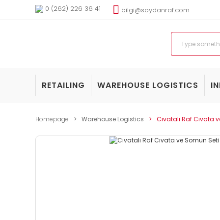
0 (262) 226 36 41
bilgi@soydanraf.com
RETAILING
WAREHOUSE LOGISTICS
I
Homepage
Warehouse Logistics
Cıvatalı Raf Cıvata v