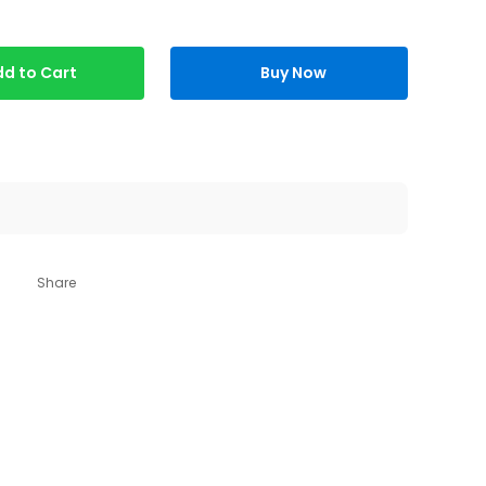
d to Cart
Buy Now
Share