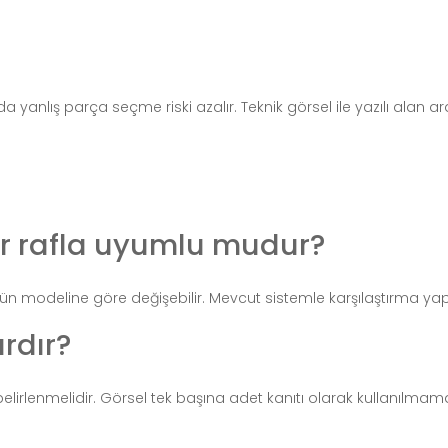
nda yanlış parça seçme riski azalır. Teknik görsel ile yazılı ala
er rafla uyumlu mudur?
ürün modeline göre değişebilir. Mevcut sistemle karşılaştırma yapı
rdır?
elirlenmelidir. Görsel tek başına adet kanıtı olarak kullanılmamal