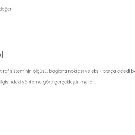
değer
l
af sisteminin ölçüsü, bağlantı noktası ve eksik parça adedi be
lgisindeki yönteme göre gerçekleştirilmelidir.