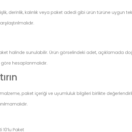
nişlik, derinlik, kalınlık veya paket adedi gibi ürün türüne uygun 
şılaştırılmalıdır.
aket halinde sunulabilir. Ürün görselindeki adet, açıklamada d
a göre hesaplanmalıdır.
tırın
zeme, paket içeriği ve uyumluluk bilgileri birlikte değerlendiril
anılmamalıdır.
 10’lu Paket