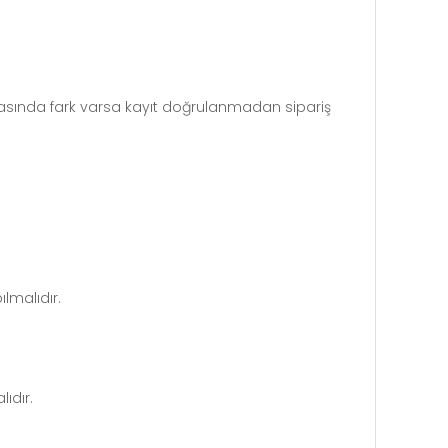
n arasında fark varsa kayıt doğrulanmadan sipariş
lmalıdır.
ıdır.