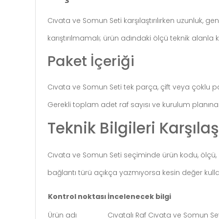
Cıvata ve Somun Seti karşılaştırılırken uzunluk, ge
karıştırılmamalı; ürün adındaki ölçü teknik alanla kar
Paket İçeriği
Cıvata ve Somun Seti tek parça, çift veya çoklu p
Gerekli toplam adet raf sayısı ve kurulum planın
Teknik Bilgileri Karşılaş
Cıvata ve Somun Seti seçiminde ürün kodu, ölçü, mal
bağlantı türü açıkça yazmıyorsa kesin değer kull
Kontrol noktası
İncelenecek bilgi
Ürün adı
Cıvatalı Raf Cıvata ve Somun Seti